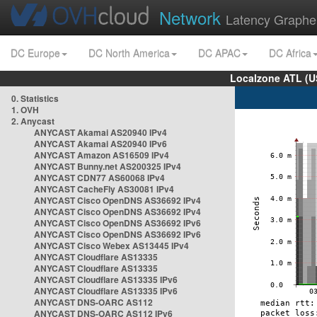
Network
Latency Graphe
DC Europe
DC North America
DC APAC
DC Africa
Localzone ATL (U
0. Statistics
1. OVH
2. Anycast
ANYCAST Akamai AS20940 IPv4
ANYCAST Akamai AS20940 IPv6
ANYCAST Amazon AS16509 IPv4
ANYCAST Bunny.net AS200325 IPv4
ANYCAST CDN77 AS60068 IPv4
ANYCAST CacheFly AS30081 IPv4
ANYCAST Cisco OpenDNS AS36692 IPv4
ANYCAST Cisco OpenDNS AS36692 IPv4
ANYCAST Cisco OpenDNS AS36692 IPv6
ANYCAST Cisco OpenDNS AS36692 IPv6
ANYCAST Cisco Webex AS13445 IPv4
ANYCAST Cloudflare AS13335
ANYCAST Cloudflare AS13335
ANYCAST Cloudflare AS13335 IPv6
ANYCAST Cloudflare AS13335 IPv6
ANYCAST DNS-OARC AS112
ANYCAST DNS-OARC AS112 IPv6